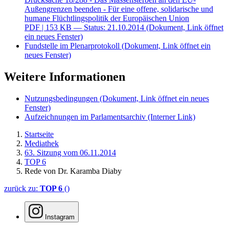
Außengrenzen beenden - Für eine offene, solidarische und
humane Flüchtlingspolitik der Europäischen Union
PDF
| 153 KB — Status: 21.10.2014
(Dokument, Link öffnet
ein neues Fenster)
Fundstelle im Plenarprotokoll
(Dokument, Link öffnet ein
neues Fenster)
Weitere Informationen
Nutzungsbedingungen
(Dokument, Link öffnet ein neues
Fenster)
Aufzeichnungen im Parlamentsarchiv
(Interner Link)
Startseite
Mediathek
63. Sitzung vom 06.11.2014
TOP 6
Rede von Dr. Karamba Diaby
zurück zu:
TOP 6
()
Instagram