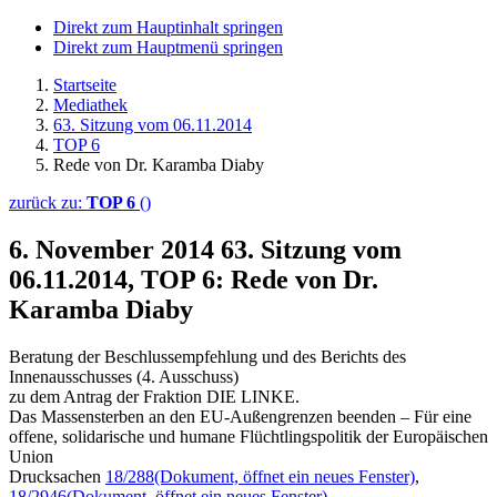
Direkt zum Hauptinhalt springen
Direkt zum Hauptmenü springen
Startseite
Mediathek
63. Sitzung vom 06.11.2014
TOP 6
Rede von Dr. Karamba Diaby
zurück zu:
TOP 6
()
6. November 2014
63. Sitzung vom
06.11.2014, TOP 6: Rede von Dr.
Karamba Diaby
Beratung der Beschlussempfehlung und des Berichts des
Innenausschusses (4. Ausschuss)
zu dem Antrag der Fraktion DIE LINKE.
Das Massensterben an den EU-Außengrenzen beenden – Für eine
offene, solidarische und humane Flüchtlingspolitik der Europäischen
Union
Drucksachen
18/288
(Dokument, öffnet ein neues Fenster)
,
18/2946
(Dokument, öffnet ein neues Fenster)