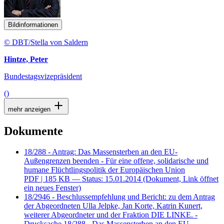
Bildinformationen
© DBT/Stella von Saldern
Hintze, Peter
Bundestagsvizepräsident
()
mehr anzeigen
Dokumente
18/288 - Antrag: Das Massensterben an den EU-
Außengrenzen beenden - Für eine offene, solidarische und
humane Flüchtlingspolitik der Europäischen Union
PDF
| 185 KB — Status: 15.01.2014
(Dokument, Link öffnet
ein neues Fenster)
18/2946 - Beschlussempfehlung und Bericht: zu dem Antrag
der Abgeordneten Ulla Jelpke, Jan Korte, Katrin Kunert,
weiterer Abgeordneter und der Fraktion DIE LINKE. -
Drucksache 18/288 - Das Massensterben an den EU-