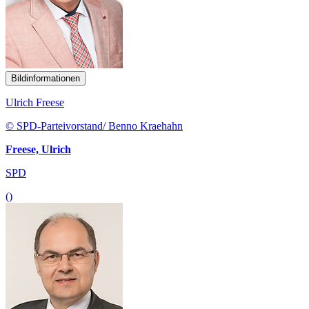
Bildinformationen
Ulrich Freese
© SPD-Parteivorstand/ Benno Kraehahn
Freese, Ulrich
SPD
()