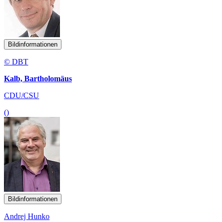
Bildinformationen
© DBT
Kalb, Bartholomäus
CDU/CSU
()
Bildinformationen
Andrej Hunko