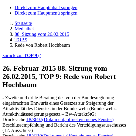
Direkt zum Hauptinhalt springen
Direkt zum Hauptmenü springen
Startseite
Mediathek
88. Sitzung vom 26.02.2015
TOP 9
Rede von Robert Hochbaum
zurück zu:
TOP 9
()
26. Februar 2015
88. Sitzung vom
26.02.2015, TOP 9: Rede von Robert
Hochbaum
- Zweite und dritte Beratung des von der Bundesregierung
eingebrachten Entwurfs eines Gesetzes zur Steigerung der
Attraktivität des Dienstes in der Bundeswehr (Bundeswehr-
Attraktivitätssteigerungsgesetz – Bw-AttraktStG)
Drucksache
18/3697
(Dokument, öffnet ein neues Fenster)
Beschlussempfehlung und Bericht des Verteidigungsausschusses
(12. Ausschuss)
Drucksache
18/4119
(Dokument, öffnet ein neues Fenster)