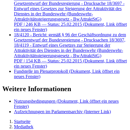
Gesetzentwurf der Bundesregierung - Drucksache 18/3697 -
Entwurf eines Gesetzes zur Steigerung der Attraktivität des
Dienstes in der Bundeswehr (Bundeswehr-
Attraktivitätssteigerungsgesetz - BwAttraktStG)
PDF
| 246 KB — Status: 25.02.2015
(Dokument, Link öffnet
ein neues Fenster)
18/4120 - Bericht: gemäß § 96 der Geschäftsordnung zu dem
Gesetzentwurf der Bundesregierung - Drucksachen 18/3697,
18/4119 - Entwurf eines Gesetzes zur Steigerung der
Attraktivität des Dienstes in der Bundeswehr (Bundeswehr-
Attraktivitätssteigerungsgesetz - BwAttraktStG)
PDF
| 154 KB — Status: 25.02.2015
(Dokument, Link öffnet
ein neues Fenster)
Fundstelle im Plenarprotokoll
(Dokument, Link öffnet ein
neues Fenster)
Weitere Informationen
Nutzungsbedingungen
(Dokument, Link öffnet ein neues
Fenster)
Aufzeichnungen im Parlamentsarchiv
(Interner Link)
Startseite
Mediathek