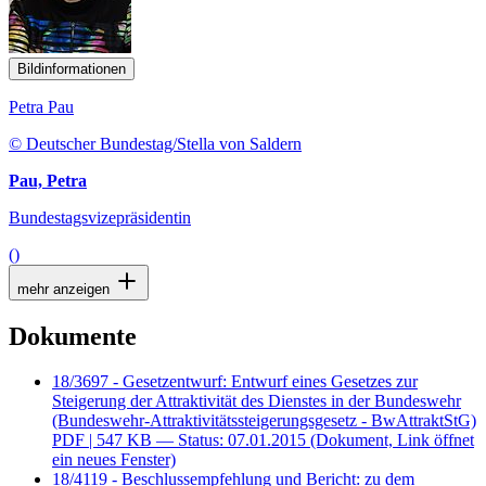
Bildinformationen
Petra Pau
© Deutscher Bundestag/Stella von Saldern
Pau, Petra
Bundestagsvizepräsidentin
()
mehr anzeigen
Dokumente
18/3697 - Gesetzentwurf: Entwurf eines Gesetzes zur
Steigerung der Attraktivität des Dienstes in der Bundeswehr
(Bundeswehr-Attraktivitätssteigerungsgesetz - BwAttraktStG)
PDF
| 547 KB — Status: 07.01.2015
(Dokument, Link öffnet
ein neues Fenster)
18/4119 - Beschlussempfehlung und Bericht: zu dem