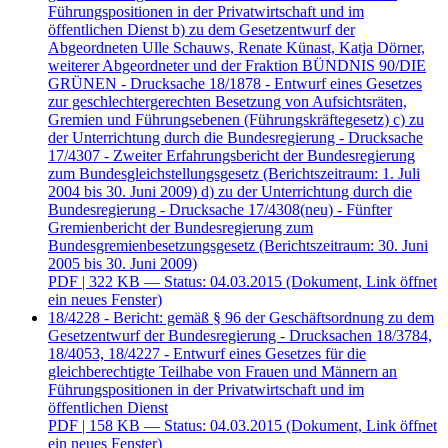
Führungspositionen in der Privatwirtschaft und im
öffentlichen Dienst b) zu dem Gesetzentwurf der
Abgeordneten Ulle Schauws, Renate Künast, Katja Dörner,
weiterer Abgeordneter und der Fraktion BÜNDNIS 90/DIE
GRÜNEN - Drucksache 18/1878 - Entwurf eines Gesetzes
zur geschlechtergerechten Besetzung von Aufsichtsräten,
Gremien und Führungsebenen (Führungskräftegesetz) c) zu
der Unterrichtung durch die Bundesregierung - Drucksache
17/4307 - Zweiter Erfahrungsbericht der Bundesregierung
zum Bundesgleichstellungsgesetz (Berichtszeitraum: 1. Juli
2004 bis 30. Juni 2009) d) zu der Unterrichtung durch die
Bundesregierung - Drucksache 17/4308(neu) - Fünfter
Gremienbericht der Bundesregierung zum
Bundesgremienbesetzungsgesetz (Berichtszeitraum: 30. Juni
2005 bis 30. Juni 2009)
PDF
| 322 KB — Status: 04.03.2015
(Dokument, Link öffnet
ein neues Fenster)
18/4228 - Bericht: gemäß § 96 der Geschäftsordnung zu dem
Gesetzentwurf der Bundesregierung - Drucksachen 18/3784,
18/4053, 18/4227 - Entwurf eines Gesetzes für die
gleichberechtigte Teilhabe von Frauen und Männern an
Führungspositionen in der Privatwirtschaft und im
öffentlichen Dienst
PDF
| 158 KB — Status: 04.03.2015
(Dokument, Link öffnet
ein neues Fenster)