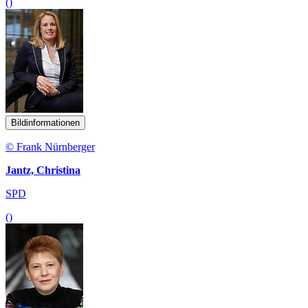
()
Bildinformationen
© Frank Nürnberger
Jantz, Christina
SPD
()