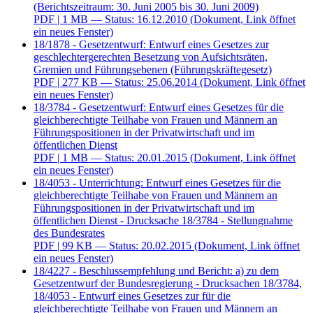
(Berichtszeitraum: 30. Juni 2005 bis 30. Juni 2009)
PDF
| 1 MB — Status: 16.12.2010
(Dokument, Link öffnet
ein neues Fenster)
18/1878 - Gesetzentwurf: Entwurf eines Gesetzes zur
geschlechtergerechten Besetzung von Aufsichtsräten,
Gremien und Führungsebenen (Führungskräftegesetz)
PDF
| 277 KB — Status: 25.06.2014
(Dokument, Link öffnet
ein neues Fenster)
18/3784 - Gesetzentwurf: Entwurf eines Gesetzes für die
gleichberechtigte Teilhabe von Frauen und Männern an
Führungspositionen in der Privatwirtschaft und im
öffentlichen Dienst
PDF
| 1 MB — Status: 20.01.2015
(Dokument, Link öffnet
ein neues Fenster)
18/4053 - Unterrichtung: Entwurf eines Gesetzes für die
gleichberechtigte Teilhabe von Frauen und Männern an
Führungspositionen in der Privatwirtschaft und im
öffentlichen Dienst - Drucksache 18/3784 - Stellungnahme
des Bundesrates
PDF
| 99 KB — Status: 20.02.2015
(Dokument, Link öffnet
ein neues Fenster)
18/4227 - Beschlussempfehlung und Bericht: a) zu dem
Gesetzentwurf der Bundesregierung - Drucksachen 18/3784,
18/4053 - Entwurf eines Gesetzes zur für die
gleichberechtigte Teilhabe von Frauen und Männern an