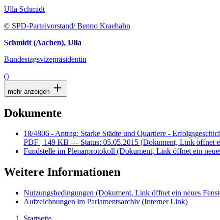
Ulla Schmidt
© SPD-Parteivorstand/ Benno Kraehahn
Schmidt (Aachen), Ulla
Bundestagsvizepräsidentin
()
mehr anzeigen
Dokumente
18/4806 - Antrag: Starke Städte und Quartiere - Erfolgsgeschic
PDF
| 149 KB — Status: 05.05.2015
(Dokument, Link öffnet e
Fundstelle im Plenarprotokoll
(Dokument, Link öffnet ein neues
Weitere Informationen
Nutzungsbedingungen
(Dokument, Link öffnet ein neues Fenst
Aufzeichnungen im Parlamentsarchiv
(Interner Link)
Startseite