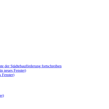
hte der Städtebauförderung fortschreiben
in neues Fenster)
 Fenster)
er)