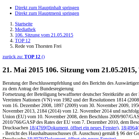
Direkt zum Hauptinhalt springen
Direkt zum Hauptmenü springen
Startseite
Mediathek
106. Sitzung vom 21.05.2015
TOP 12
Rede von Thorsten Frei
zurück zu:
TOP 12
()
21. Mai 2015
106. Sitzung vom 21.05.2015
Beratung der Beschlussempfehlung und des Berichts des Auswärtigen
zu dem Antrag der Bundesregierung
Fortsetzung der Beteiligung bewaffneter deutscher Streitkräfte an d
Vereinten Nationen (VN) von 1982 und der Resolutionen 1814 (2008
vom 16. Dezember 2008, 1897 (2009) vom 30. November 2009, 195
November 2013, 2184 (2014) vom 12. November 2014 und nachfolgen
Union (EU) vom 10. November 2008, dem Beschluss 2009/907/GASP 
2010/766/GASP des Rates der EU vom 7. Dezember 2010, dem Bes
Drucksachen
18/4769
(Dokument, öffnet ein neues Fenster)
,
18/4964
- Bericht des Haushaltsausschusses (8. Ausschuss) gemäß § 96 der G
Drucksache
18/4976
(Dokument, öffnet ein neues Fenster)