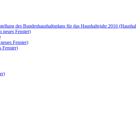
stellung des Bundeshaushaltsplans für das Haushaltsjahr 2016 (Haushal
n neues Fenster)
9
 neues Fenster)
 Fenster)
er)