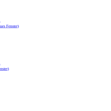
)
ues Fenster)
)
nster)