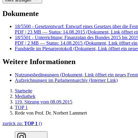
mehr anzeigen
Dokumente
18/5500 - Gesetzentwurf: Entwurf eines Gesetzes über die Fest
PDF
| 23 MB — Status: 14.08.2015
(Dokument, Link öffnet ei
18/5501 - Unterrichtung: Finanzplan des Bundes 2015 bis 201
PDF
| 2 MB — Status: 14.08.2015
(Dokument, Link öffnet ein
Fundstelle im Plenarprotokoll
(Dokument, Link öffnet ein neues
Weitere Informationen
Nutzungsbedingungen
(Dokument, Link öffnet ein neues Fenst
Aufzeichnungen im Parlamentsarchiv
(Interner Link)
Startseite
Mediathek
119. Sitzung vom 08.09.2015
TOP 1
Rede von Prof. Dr. Norbert Lammert
zurück zu:
TOP 1
()