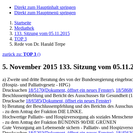
Direkt zum Hauptinhalt springen
Direkt zum Hauptmenü springen
Startseite
Mediathek
133. Sitzung vom 05.11.2015
TOP 3
Rede von Dr. Harald Terpe
zurück zu:
TOP 3
()
5. November 2015
133. Sitzung vom 05.11.
a) Zweite und dritte Beratung des von der Bundesregierung eingebrac
(Hospiz- und Palliativgesetz - HPG)
Drucksachen
18/5170
(Dokument, öffnet ein neues Fenster)
,
18/5868
Beschlussempfehlung und Bericht des Ausschusses für Gesundheit (1
Drucksache
18/6585
(Dokument, öffnet ein neues Fenster)
b) Beratung der Beschlussempfehlung und des Berichts des Ausschuss
- zu dem Antrag der Fraktion DIE LINKE.
Hochwertige Palliativ- und Hospizversorgung als soziales Menschenr
- zu dem Antrag der Fraktion BÜNDNIS 90/DIE GRÜNEN
Gute Versorgung am Lebensende sichern - Palliativ- und Hospizverso
Drucksachen
18/5202
(Dokument, öffnet ein neues Fenster)
,
18/4563