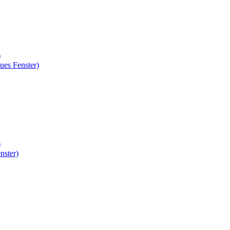
)
ues Fenster)
)
nster)