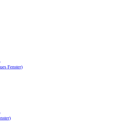
)
ues Fenster)
)
nster)