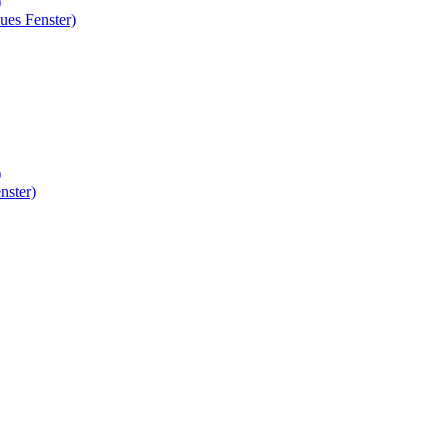
)
ues Fenster)
)
nster)