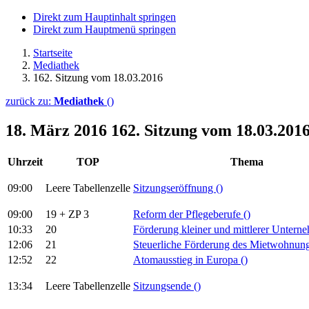
Direkt zum Hauptinhalt springen
Direkt zum Hauptmenü springen
Startseite
Mediathek
162. Sitzung vom 18.03.2016
zurück zu:
Mediathek
()
18. März 2016
162. Sitzung vom 18.03.201
Uhrzeit
TOP
Thema
09:00
Leere Tabellenzelle
Sitzungseröffnung
()
09:00
19 + ZP 3
Reform der Pflegeberufe
()
10:33
20
Förderung kleiner und mittlerer Unter
12:06
21
Steuerliche Förderung des Mietwohnu
12:52
22
Atomausstieg in Europa
()
13:34
Leere Tabellenzelle
Sitzungsende
()