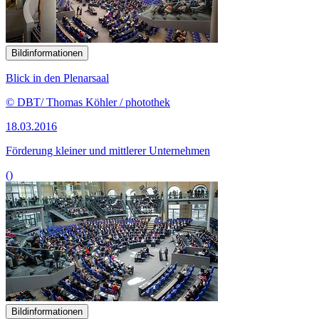
Bildinformationen
Blick in den Plenarsaal
© DBT/ Thomas Köhler / photothek
18.03.2016
Förderung kleiner und mittlerer Unternehmen
()
Bildinformationen