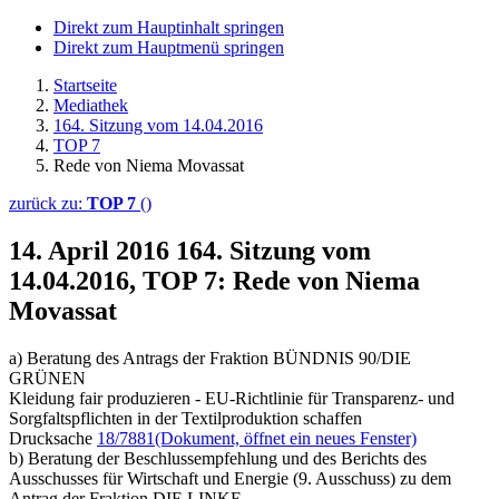
Direkt zum Hauptinhalt springen
Direkt zum Hauptmenü springen
Startseite
Mediathek
164. Sitzung vom 14.04.2016
TOP 7
Rede von Niema Movassat
zurück zu:
TOP 7
()
14. April 2016
164. Sitzung vom
14.04.2016, TOP 7: Rede von Niema
Movassat
a) Beratung des Antrags der Fraktion BÜNDNIS 90/DIE
GRÜNEN
Kleidung fair produzieren - EU-Richtlinie für Transparenz- und
Sorgfaltspflichten in der Textilproduktion schaffen
Drucksache
18/7881
(Dokument, öffnet ein neues Fenster)
b) Beratung der Beschlussempfehlung und des Berichts des
Ausschusses für Wirtschaft und Energie (9. Ausschuss) zu dem
Antrag der Fraktion DIE LINKE.