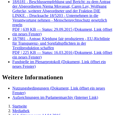
18/6181 - Beschlussempfehlung und Bericht: zu dem Antrag
der Abgeordneten Niema Movassat, Caren Lay, Wolfgang
Gehrcke, weiterer Abgeordneter und der Fraktion DIE
LINKE. - Drucksache 18/5203 - Unternehmen in die
Verantwortung nehmen - Menschenrechtsschutz gesetzlich
regeln
PDF
| 639 KB — Status: 29.09.2015
(Dokument, Link öffnet
ein neues Fenster)
18/7881 - Antrag: Kleidung fair produzieren - EU-Richtlinie
für Transparenz- und Sorgfaltspflichten in der
Textilproduktion schaffen
PDF
| 225 KB — Status: 16.03.2016
(Dokument, Link öffnet
ein neues Fenster)
Fundstelle im Plenarprotokoll
(Dokument, Link öffnet ein
neues Fenster)
Weitere Informationen
Nutzungsbedingungen
(Dokument, Link öffnet ein neues
Fenster)
Aufzeichnungen im Parlamentsarchiv
(Interner Link)
Startseite
Mediathek