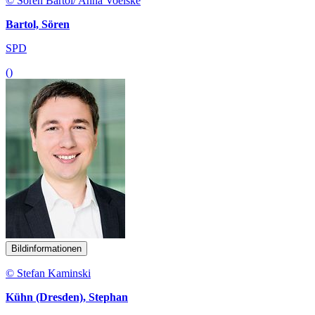
© Sören Bartol/ Anna Voelske
Bartol, Sören
SPD
()
Bildinformationen
© Stefan Kaminski
Kühn (Dresden), Stephan