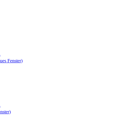
)
ues Fenster)
)
nster)