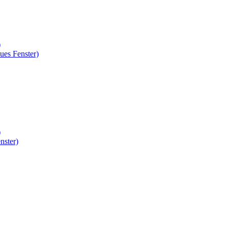
)
ues Fenster)
)
nster)