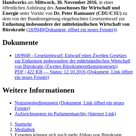
Handwerks
am
Mittwoch, 30. November 2016
, in einer
öffentlichen Anhörung des
Ausschusses für Wirtschaft und
Energie
unter Vorsitz von
Dr. Peter Ramsauer (CDU/CSU)
zu
dem von der Bundesregierung eingebrachten Gesetzentwurf zur
Entlastung insbesondere der mittelständischen Wirtschaft von
Bürokratie
(
18/9949
(Dokument, öffnet ein neues Fenster)
).
Dokumente
18/9949 - Gesetzentwurf: Entwurf eines Zweiten Gesetzes
zur Entlastung insbesondere der mittelständischen Wirtschaft
von Bürokratie (Zweites Bürokratieentlastungsgesetz)
PDF
| 422 KB — Status: 12.10.2016
(Dokument, Link öffnet
ein neues Fenster)
Weitere Informationen
Nutzungsbedingungen
(Dokument, Link öffnet ein neues
Fenster)
Aufzeichnungen im Parlamentsarchiv
(Interner Link)
Startseite
Mediathek
Experten können sich noch mehr Abbau von Bürokratie