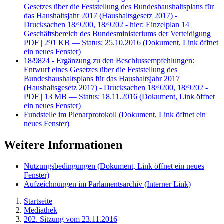
Gesetzes über die Feststellung des Bundeshaushaltsplans für
das Haushaltsjahr 2017 (Haushaltsgesetz 2017) -
Drucksachen 18/9200, 18/9202 - hier: Einzelplan 14
Geschäftsbereich des Bundesministeriums der Verteidigung
PDF
| 291 KB — Status: 25.10.2016
(Dokument, Link öffnet
ein neues Fenster)
18/9824 - Ergänzung zu den Beschlussempfehlungen:
Entwurf eines Gesetzes über die Feststellung des
Bundeshaushaltsplans für das Haushaltsjahr 2017
(Haushaltsgesetz 2017) - Drucksachen 18/9200, 18/9202 -
PDF
| 13 MB — Status: 18.11.2016
(Dokument, Link öffnet
ein neues Fenster)
Fundstelle im Plenarprotokoll
(Dokument, Link öffnet ein
neues Fenster)
Weitere Informationen
Nutzungsbedingungen
(Dokument, Link öffnet ein neues
Fenster)
Aufzeichnungen im Parlamentsarchiv
(Interner Link)
Startseite
Mediathek
202. Sitzung vom 23.11.2016