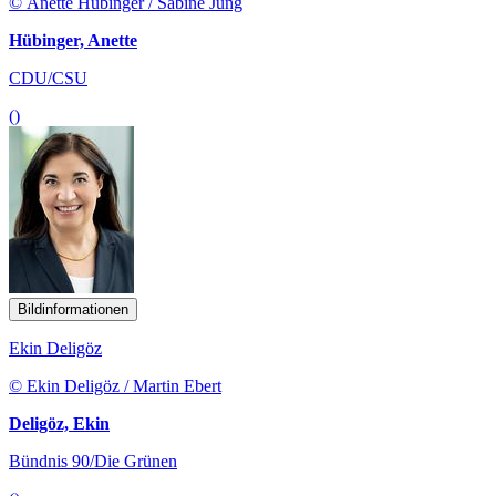
© Anette Hübinger / Sabine Jung
Hübinger, Anette
CDU/CSU
()
Bildinformationen
Ekin Deligöz
© Ekin Deligöz / Martin Ebert
Deligöz, Ekin
Bündnis 90/Die Grünen