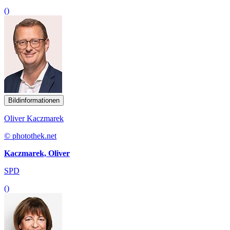
()
Bildinformationen
Oliver Kaczmarek
© photothek.net
Kaczmarek, Oliver
SPD
()