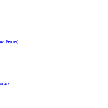
)
ues Fenster)
)
nster)