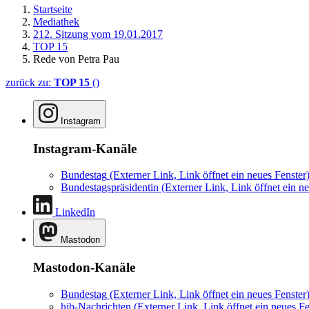
Startseite
Mediathek
212. Sitzung vom 19.01.2017
TOP 15
Rede von Petra Pau
zurück zu:
TOP 15
()
Instagram
Instagram-Kanäle
Bundestag
(Externer Link, Link öffnet ein neues Fenster
Bundestagspräsidentin
(Externer Link, Link öffnet ein ne
LinkedIn
Mastodon
Mastodon-Kanäle
Bundestag
(Externer Link, Link öffnet ein neues Fenster
hib-Nachrichten
(Externer Link, Link öffnet ein neues Fe