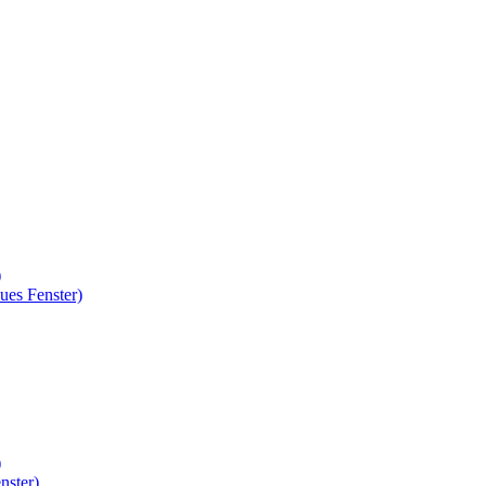
)
ues Fenster)
)
nster)