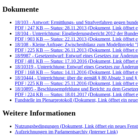
Dokumente
18/103 - Antwort: Ermittlungs- und Strafverfahren gegen bund
PDF
| 247 KB — Status: 28.11.2013
(Dokument, Link öffnet e
18/104 - Unterrichtung: Eingliederungsbericht 2012 der Bundes
PDF
| 903 KB — Status: 22.11.2013
(Dokument, Link öffnet e
18/108 - Kleine Anfrage: Zwischenbilanz zum Modellprojekt "
PDF
| 225 KB — Status: 26.11.2013
(Dokument, Link öffnet e
18/9987 - Gesetzentwurf: Entwurf eines Gesetzes zur Änderun
PDF
| 481 KB — Status: 17.10.2016
(Dokument, Link öffnet e
18/10319 - Unterrichtung: Entwurf eines Gesetzes zur Änderu
PDF
| 168 KB — Status: 14.11.2016
(Dokument, Link öffnet e
18/10444 - Unterrichtung: über die gemäß § 80 Absatz 3 und 
PDF
| 225 KB — Status: 25.11.2016
(Dokument, Link öffnet e
18/10895 - Beschlussempfehlung und Bericht: zu dem Gesetzen
PDF
| 224 KB — Status: 18.01.2017
(Dokument, Link öffnet e
Fundstelle im Plenarprotokoll
(Dokument, Link öffnet ein neues
Weitere Informationen
Nutzungsbedingungen
(Dokument, Link öffnet ein neues Fenst
Aufzeichnungen im Parlamentsarchiv
(Interner Link)