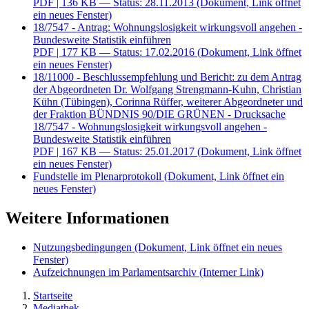
PDF
| 136 KB — Status: 28.11.2013
(Dokument, Link öffnet
ein neues Fenster)
18/7547 - Antrag: Wohnungslosigkeit wirkungsvoll angehen -
Bundesweite Statistik einführen
PDF
| 177 KB — Status: 17.02.2016
(Dokument, Link öffnet
ein neues Fenster)
18/11000 - Beschlussempfehlung und Bericht: zu dem Antrag
der Abgeordneten Dr. Wolfgang Strengmann-Kuhn, Christian
Kühn (Tübingen), Corinna Rüffer, weiterer Abgeordneter und
der Fraktion BÜNDNIS 90/DIE GRÜNEN - Drucksache
18/7547 - Wohnungslosigkeit wirkungsvoll angehen -
Bundesweite Statistik einführen
PDF
| 167 KB — Status: 25.01.2017
(Dokument, Link öffnet
ein neues Fenster)
Fundstelle im Plenarprotokoll
(Dokument, Link öffnet ein
neues Fenster)
Weitere Informationen
Nutzungsbedingungen
(Dokument, Link öffnet ein neues
Fenster)
Aufzeichnungen im Parlamentsarchiv
(Interner Link)
Startseite
Mediathek