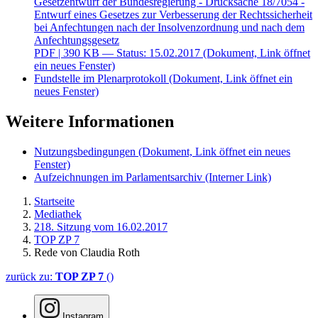
Gesetzentwurf der Bundesregierung - Drucksache 18/7054 -
Entwurf eines Gesetzes zur Verbesserung der Rechtssicherheit
bei Anfechtungen nach der Insolvenzordnung und nach dem
Anfechtungsgesetz
PDF
| 390 KB — Status: 15.02.2017
(Dokument, Link öffnet
ein neues Fenster)
Fundstelle im Plenarprotokoll
(Dokument, Link öffnet ein
neues Fenster)
Weitere Informationen
Nutzungsbedingungen
(Dokument, Link öffnet ein neues
Fenster)
Aufzeichnungen im Parlamentsarchiv
(Interner Link)
Startseite
Mediathek
218. Sitzung vom 16.02.2017
TOP ZP 7
Rede von Claudia Roth
zurück zu:
TOP ZP 7
()
Instagram