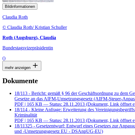
Bildinformationen
Claudia Roth
© Claudia Roth/ Kristian Schuller
Roth (Augsburg), Claudia
Bundestagsvizepräsidentin
()
mehr anzeigen
Dokumente
18/113 - Bericht: gemäß § 96 der Geschäftsordnung zu dem Ges
Gesetze an das AIFM-Umsetzungsgesetz (AIFM-Steuer-Anpas
PDF
| 165 KB — Status: 28.11.2013
(Dokument, Link öffnet e
18/114 - Kleine Anfrage: Erweiterung des Vereinigungsbegrif
Kriminalität
PDF
| 165 KB — Status: 28.11.2013
(Dokument, Link öffnet e
18/11325 - Gesetzentwurf: Entwurf eines Gesetzes zur Anpass
und -Umsetzungsgesetz EU - DSAnpUG-EU)