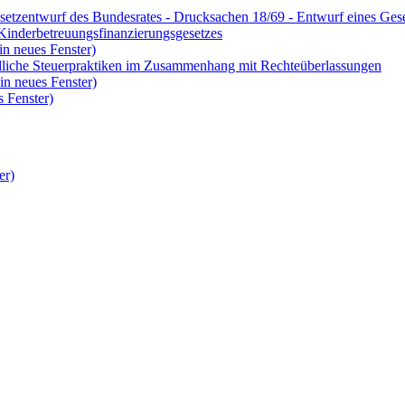
setzentwurf des Bundesrates - Drucksachen 18/69 - Entwurf eines Ges
Kinderbetreuungsfinanzierungsgesetzes
in neues Fenster)
ädliche Steuerpraktiken im Zusammenhang mit Rechteüberlassungen
in neues Fenster)
 Fenster)
er)