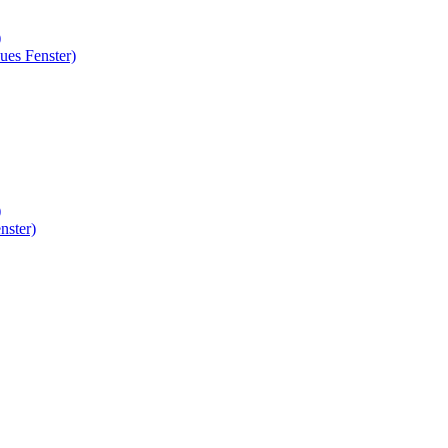
)
ues Fenster)
)
nster)