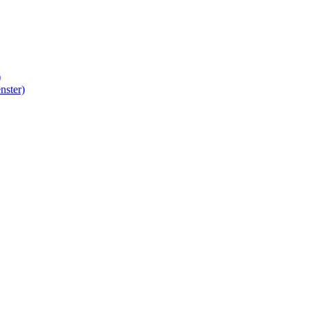
)
nster)