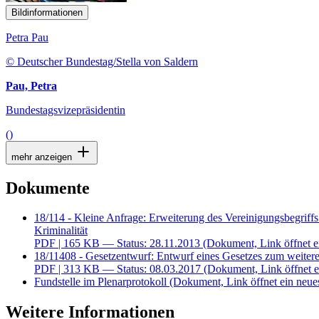
Bildinformationen
Petra Pau
© Deutscher Bundestag/Stella von Saldern
Pau, Petra
Bundestagsvizepräsidentin
()
mehr anzeigen
Dokumente
18/114 - Kleine Anfrage: Erweiterung des Vereinigungsbegrif
Kriminalität
PDF
| 165 KB — Status: 28.11.2013
(Dokument, Link öffnet e
18/11408 - Gesetzentwurf: Entwurf eines Gesetzes zum weitere
PDF
| 313 KB — Status: 08.03.2017
(Dokument, Link öffnet e
Fundstelle im Plenarprotokoll
(Dokument, Link öffnet ein neues
Weitere Informationen