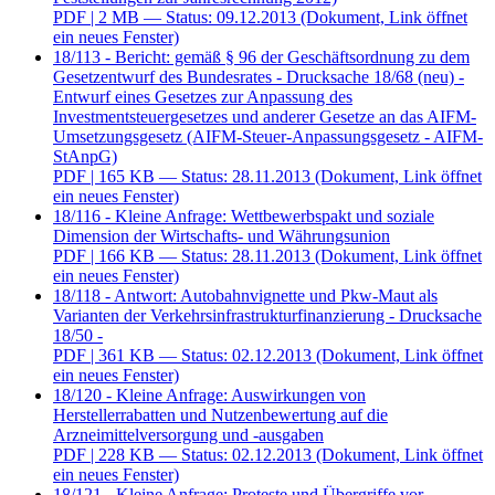
PDF
| 2 MB — Status: 09.12.2013
(Dokument, Link öffnet
ein neues Fenster)
18/113 - Bericht: gemäß § 96 der Geschäftsordnung zu dem
Gesetzentwurf des Bundesrates - Drucksache 18/68 (neu) -
Entwurf eines Gesetzes zur Anpassung des
Investmentsteuergesetzes und anderer Gesetze an das AIFM-
Umsetzungsgesetz (AIFM-Steuer-Anpassungsgesetz - AIFM-
StAnpG)
PDF
| 165 KB — Status: 28.11.2013
(Dokument, Link öffnet
ein neues Fenster)
18/116 - Kleine Anfrage: Wettbewerbspakt und soziale
Dimension der Wirtschafts- und Währungsunion
PDF
| 166 KB — Status: 28.11.2013
(Dokument, Link öffnet
ein neues Fenster)
18/118 - Antwort: Autobahnvignette und Pkw-Maut als
Varianten der Verkehrsinfrastrukturfinanzierung - Drucksache
18/50 -
PDF
| 361 KB — Status: 02.12.2013
(Dokument, Link öffnet
ein neues Fenster)
18/120 - Kleine Anfrage: Auswirkungen von
Herstellerrabatten und Nutzenbewertung auf die
Arzneimittelversorgung und -ausgaben
PDF
| 228 KB — Status: 02.12.2013
(Dokument, Link öffnet
ein neues Fenster)
18/121 - Kleine Anfrage: Proteste und Übergriffe vor