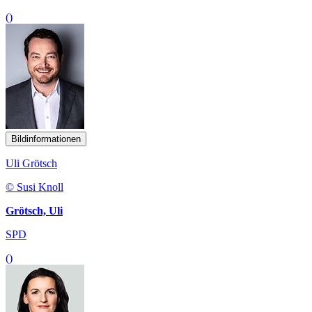
()
Bildinformationen
Uli Grötsch
© Susi Knoll
Grötsch, Uli
SPD
()