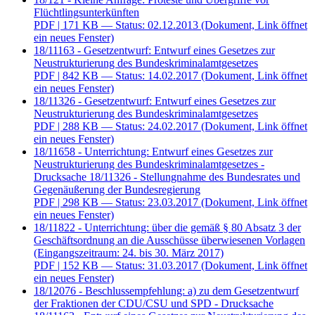
Flüchtlingsunterkünften
PDF
| 171 KB — Status: 02.12.2013
(Dokument, Link öffnet
ein neues Fenster)
18/11163 - Gesetzentwurf: Entwurf eines Gesetzes zur
Neustrukturierung des Bundeskriminalamtgesetzes
PDF
| 842 KB — Status: 14.02.2017
(Dokument, Link öffnet
ein neues Fenster)
18/11326 - Gesetzentwurf: Entwurf eines Gesetzes zur
Neustrukturierung des Bundeskriminalamtgesetzes
PDF
| 288 KB — Status: 24.02.2017
(Dokument, Link öffnet
ein neues Fenster)
18/11658 - Unterrichtung: Entwurf eines Gesetzes zur
Neustrukturierung des Bundeskriminalamtgesetzes -
Drucksache 18/11326 - Stellungnahme des Bundesrates und
Gegenäußerung der Bundesregierung
PDF
| 298 KB — Status: 23.03.2017
(Dokument, Link öffnet
ein neues Fenster)
18/11822 - Unterrichtung: über die gemäß § 80 Absatz 3 der
Geschäftsordnung an die Ausschüsse überwiesenen Vorlagen
(Eingangszeitraum: 24. bis 30. März 2017)
PDF
| 152 KB — Status: 31.03.2017
(Dokument, Link öffnet
ein neues Fenster)
18/12076 - Beschlussempfehlung: a) zu dem Gesetzentwurf
der Fraktionen der CDU/CSU und SPD - Drucksache