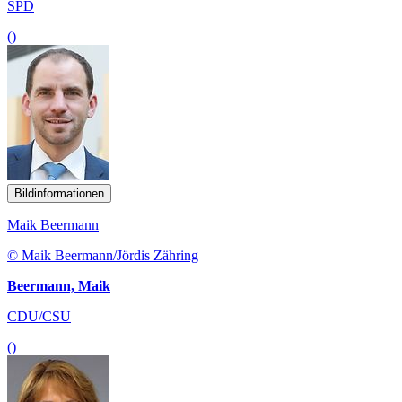
SPD
()
Bildinformationen
Maik Beermann
© Maik Beermann/Jördis Zähring
Beermann, Maik
CDU/CSU
()