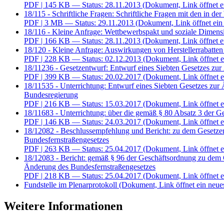
PDF
| 145 KB — Status: 28.11.2013
(Dokument, Link öffnet e
18/115 - Schriftliche Fragen: Schriftliche Fragen mit den i
PDF
| 3 MB — Status: 29.11.2013
(Dokument, Link öffnet ein
18/116 - Kleine Anfrage: Wettbewerbspakt und soziale Dimens
PDF
| 166 KB — Status: 28.11.2013
(Dokument, Link öffnet e
18/120 - Kleine Anfrage: Auswirkungen von Herstellerrabatte
PDF
| 228 KB — Status: 02.12.2013
(Dokument, Link öffnet e
18/11236 - Gesetzentwurf: Entwurf eines Siebten Gesetzes zu
PDF
| 399 KB — Status: 20.02.2017
(Dokument, Link öffnet e
18/11535 - Unterrichtung: Entwurf eines Siebten Gesetzes zu
Bundesregierung
PDF
| 216 KB — Status: 15.03.2017
(Dokument, Link öffnet e
18/11683 - Unterrichtung: über die gemäß § 80 Absatz 3 der 
PDF
| 146 KB — Status: 24.03.2017
(Dokument, Link öffnet e
18/12082 - Beschlussempfehlung und Bericht: zu dem Gesetzen
Bundesfernstraßengesetzes
PDF
| 263 KB — Status: 25.04.2017
(Dokument, Link öffnet e
18/12083 - Bericht: gemäß § 96 der Geschäftsordnung zu dem 
Änderung des Bundesfernstraßengesetzes
PDF
| 218 KB — Status: 25.04.2017
(Dokument, Link öffnet e
Fundstelle im Plenarprotokoll
(Dokument, Link öffnet ein neues
Weitere Informationen