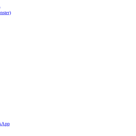
)
nster)
sApp