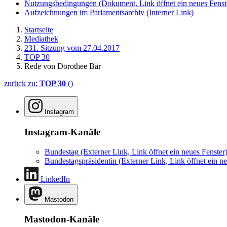
Nutzungsbedingungen
(Dokument, Link öffnet ein neues Fenst
Aufzeichnungen im Parlamentsarchiv
(Interner Link)
Startseite
Mediathek
231. Sitzung vom 27.04.2017
TOP 30
Rede von Dorothee Bär
zurück zu:
TOP 30
()
Instagram
Instagram-Kanäle
Bundestag
(Externer Link, Link öffnet ein neues Fenster
Bundestagspräsidentin
(Externer Link, Link öffnet ein ne
LinkedIn
Mastodon
Mastodon-Kanäle