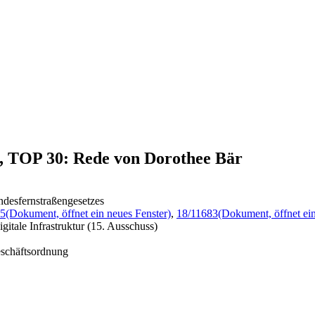
7, TOP 30: Rede von Dorothee Bär
ndesfernstraßengesetzes
35
(Dokument, öffnet ein neues Fenster)
,
18/11683
(Dokument, öffnet ein
itale Infrastruktur (15. Ausschuss)
eschäftsordnung