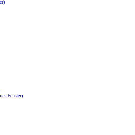
er)
)
ues Fenster)