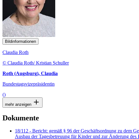
Bildinformationen
Claudia Roth
© Claudia Roth/ Kristian Schuller
Roth (Augsburg), Claudia
Bundestagsvizepräsidentin
()
mehr anzeigen
Dokumente
18/112 - Bericht: gemäß § 96 der Geschäftsordnung zu dem Ge
Ausbau der Tagesbetreuung für Kinder und zur Änderung des 