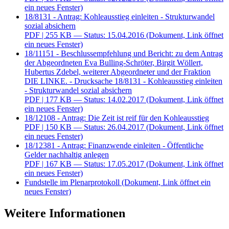
ein neues Fenster)
18/8131 - Antrag: Kohleausstieg einleiten - Strukturwandel
sozial absichern
PDF
| 255 KB — Status: 15.04.2016
(Dokument, Link öffnet
ein neues Fenster)
18/11151 - Beschlussempfehlung und Bericht: zu dem Antrag
der Abgeordneten Eva Bulling-Schröter, Birgit Wöllert,
Hubertus Zdebel, weiterer Abgeordneter und der Fraktion
DIE LINKE. - Drucksache 18/8131 - Kohleausstieg einleiten
- Strukturwandel sozial absichern
PDF
| 177 KB — Status: 14.02.2017
(Dokument, Link öffnet
ein neues Fenster)
18/12108 - Antrag: Die Zeit ist reif für den Kohleausstieg
PDF
| 150 KB — Status: 26.04.2017
(Dokument, Link öffnet
ein neues Fenster)
18/12381 - Antrag: Finanzwende einleiten - Öffentliche
Gelder nachhaltig anlegen
PDF
| 167 KB — Status: 17.05.2017
(Dokument, Link öffnet
ein neues Fenster)
Fundstelle im Plenarprotokoll
(Dokument, Link öffnet ein
neues Fenster)
Weitere Informationen