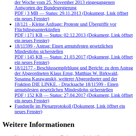
der Woche vom 25. November 2013 eingegangenen
Antworten der Bundesregierung
PDF
| 3 MB — Status: 29.11.2013
(Dokument, Link öffnet
ein neues Fenster)
18/121 - Kleine Anfrage: Proteste und Übergriffe vor
Flüchtlingsunterkünften
PDF
| 171 KB — Status: 02.12.2013
(Dokument, Link öffnet
ein neues Fenster)
18/11599 - Antrag: Einen armutsfesten gesetzlichen
Mindestlohn sicherstellen
PDF
| 145 KB — Status: 21.03.2017
(Dokument, Link öffnet
ein neues Fenster)
18/12177 - Beschlussempfehlung und Bericht: zu dem Antrag
der Abgeordneten Klaus Ernst, Matthias W. Birkwald,
Susanna Karawanskij, weiterer Abgeordneter und der
Fraktion DIE LINKE. - Drucksache 18/11599 - Einen
armutsfesten gesetzlichen Mindestlohn sicherstellen
PDF
| 152 KB — Status: 27.04.2017
(Dokument, Link öffnet
ein neues Fenster)
Fundstelle im Plenarprotokoll
(Dokument, Link öffnet ein
neues Fenster)
Weitere Informationen