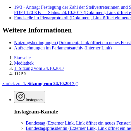
19/3 - Antrag: Festlegung der Zahl der Stellvertreterinnen und S
PDF
| 120 KB — Status: 24.10.2017
(Dokument, Link öffnet e
Fundstelle im Plenarprotokoll
(Dokument, Link öffnet ein neues
Weitere Informationen
Nutzungsbedingungen
(Dokument, Link öffnet ein neues Fenst
Aufzeichnungen im Parlamentsarchiv
(Interner Link)
Startseite
Mediathek
1. Sitzung vom 24.10.2017
TOP 5
zurück zu:
1. Sitzung vom 24.10.2017
()
Instagram
Instagram-Kanäle
Bundestag
(Externer Link, Link öffnet ein neues Fenster
Bundestagspräsidentin
(Externer Link, Link öffnet ein ne