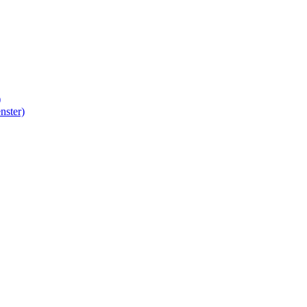
)
nster)