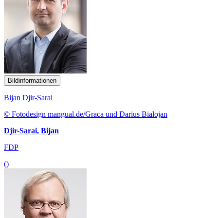
Bildinformationen
Bijan Djir-Sarai
© Fotodesign mangual.de/Graca und Darius Bialojan
Djir-Sarai, Bijan
FDP
()