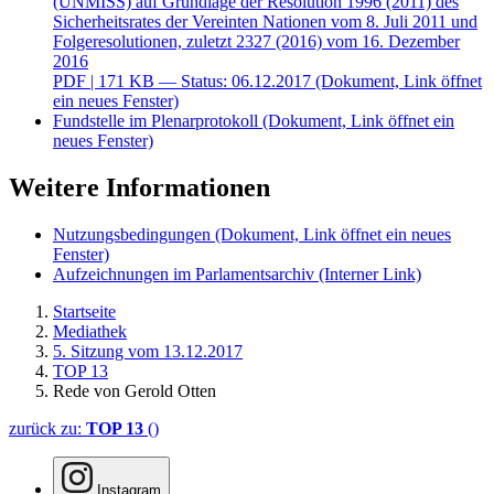
(UNMISS) auf Grundlage der Resolution 1996 (2011) des
Sicherheitsrates der Vereinten Nationen vom 8. Juli 2011 und
Folgeresolutionen, zuletzt 2327 (2016) vom 16. Dezember
2016
PDF
| 171 KB — Status: 06.12.2017
(Dokument, Link öffnet
ein neues Fenster)
Fundstelle im Plenarprotokoll
(Dokument, Link öffnet ein
neues Fenster)
Weitere Informationen
Nutzungsbedingungen
(Dokument, Link öffnet ein neues
Fenster)
Aufzeichnungen im Parlamentsarchiv
(Interner Link)
Startseite
Mediathek
5. Sitzung vom 13.12.2017
TOP 13
Rede von Gerold Otten
zurück zu:
TOP 13
()
Instagram