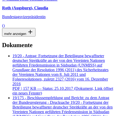
Roth (Augsburg), Claudia
Bundestagsvizepräsidentin
()
mehr anzeigen
Dokumente
19/20 - Antrag: Fortsetzung der Beteiligung bewaffneter
deutscher Streitkräfte an der von den Vereinten Nationen
geführten Friedensmission in Südsudan (UNMISS) auf
Grundlage der Resolution 1996 (2011) des Sicherheitsrates
der Vereinten Nationen vom 8. Juli 2011 und
Folgeresolutionen, zuletzt 2327 (2016) vom 16. Dezember
2016
PDF
| 157 KB — Status: 25.10.2017
(Dokument, Link öffnet
ein neues Fenster)
19/175 - Beschlussempfehlung und Bericht: zu dem Antrag
der Bundesregierung - Drucksache 19/20 - Fortsetzung der
Beteiligung bewaffneter deutscher Streitkräfte an der von den
Vereinten Nationen geführten Friedensmission in Südsudan