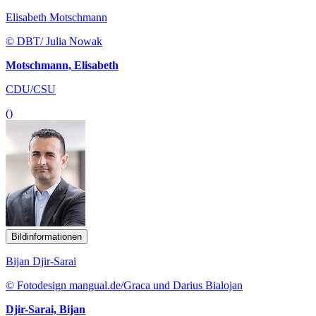
Elisabeth Motschmann
© DBT/ Julia Nowak
Motschmann, Elisabeth
CDU/CSU
()
Bildinformationen
Bijan Djir-Sarai
© Fotodesign mangual.de/Graca und Darius Bialojan
Djir-Sarai, Bijan