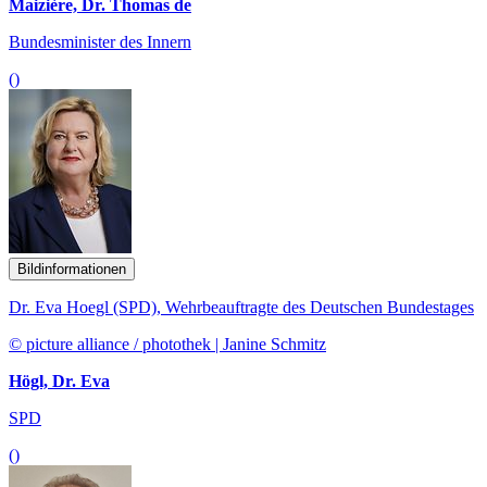
Maizière, Dr. Thomas de
Bundesminister des Innern
()
Bildinformationen
Dr. Eva Hoegl (SPD), Wehrbeauftragte des Deutschen Bundestages
© picture alliance / photothek | Janine Schmitz
Högl, Dr. Eva
SPD
()