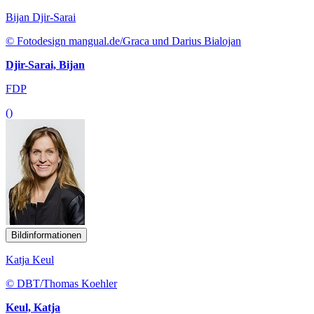
Bijan Djir-Sarai
© Fotodesign mangual.de/Graca und Darius Bialojan
Djir-Sarai, Bijan
FDP
()
Bildinformationen
Katja Keul
© DBT/Thomas Koehler
Keul, Katja