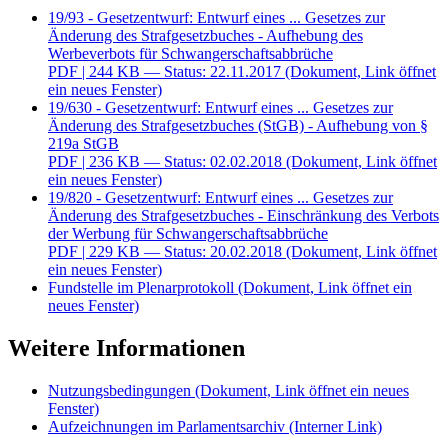
19/93 - Gesetzentwurf: Entwurf eines ... Gesetzes zur
Änderung des Strafgesetzbuches - Aufhebung des
Werbeverbots für Schwangerschaftsabbrüche
PDF
| 244 KB — Status: 22.11.2017
(Dokument, Link öffnet
ein neues Fenster)
19/630 - Gesetzentwurf: Entwurf eines ... Gesetzes zur
Änderung des Strafgesetzbuches (StGB) - Aufhebung von §
219a StGB
PDF
| 236 KB — Status: 02.02.2018
(Dokument, Link öffnet
ein neues Fenster)
19/820 - Gesetzentwurf: Entwurf eines ... Gesetzes zur
Änderung des Strafgesetzbuches - Einschränkung des Verbots
der Werbung für Schwangerschaftsabbrüche
PDF
| 229 KB — Status: 20.02.2018
(Dokument, Link öffnet
ein neues Fenster)
Fundstelle im Plenarprotokoll
(Dokument, Link öffnet ein
neues Fenster)
Weitere Informationen
Nutzungsbedingungen
(Dokument, Link öffnet ein neues
Fenster)
Aufzeichnungen im Parlamentsarchiv
(Interner Link)