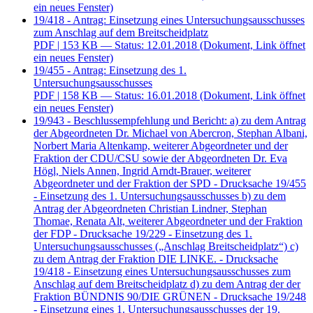
ein neues Fenster)
19/418 - Antrag: Einsetzung eines Untersuchungsausschusses
zum Anschlag auf dem Breitscheidplatz
PDF
| 153 KB — Status: 12.01.2018
(Dokument, Link öffnet
ein neues Fenster)
19/455 - Antrag: Einsetzung des 1.
Untersuchungsausschusses
PDF
| 158 KB — Status: 16.01.2018
(Dokument, Link öffnet
ein neues Fenster)
19/943 - Beschlussempfehlung und Bericht: a) zu dem Antrag
der Abgeordneten Dr. Michael von Abercron, Stephan Albani,
Norbert Maria Altenkamp, weiterer Abgeordneter und der
Fraktion der CDU/CSU sowie der Abgeordneten Dr. Eva
Högl, Niels Annen, Ingrid Arndt-Brauer, weiterer
Abgeordneter und der Fraktion der SPD - Drucksache 19/455
- Einsetzung des 1. Untersuchungsausschusses b) zu dem
Antrag der Abgeordneten Christian Lindner, Stephan
Thomae, Renata Alt, weiterer Abgeordneter und der Fraktion
der FDP - Drucksache 19/229 - Einsetzung des 1.
Untersuchungsausschusses („Anschlag Breitscheidplatz“) c)
zu dem Antrag der Fraktion DIE LINKE. - Drucksache
19/418 - Einsetzung eines Untersuchungsausschusses zum
Anschlag auf dem Breitscheidplatz d) zu dem Antrag der der
Fraktion BÜNDNIS 90/DIE GRÜNEN - Drucksache 19/248
- Einsetzung eines 1. Untersuchungsausschusses der 19.