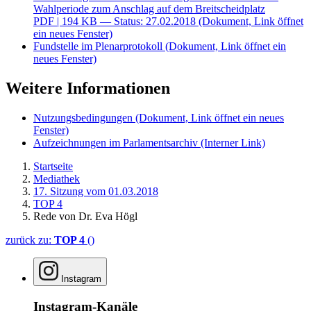
Wahlperiode zum Anschlag auf dem Breitscheidplatz
PDF
| 194 KB — Status: 27.02.2018
(Dokument, Link öffnet
ein neues Fenster)
Fundstelle im Plenarprotokoll
(Dokument, Link öffnet ein
neues Fenster)
Weitere Informationen
Nutzungsbedingungen
(Dokument, Link öffnet ein neues
Fenster)
Aufzeichnungen im Parlamentsarchiv
(Interner Link)
Startseite
Mediathek
17. Sitzung vom 01.03.2018
TOP 4
Rede von Dr. Eva Högl
zurück zu:
TOP 4
()
Instagram
Instagram-Kanäle