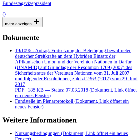
Bundestagsvizepräsident
()
mehr anzeigen
Dokumente
19/1096 - Antrag: Fortsetzung der Beteiligung bewaffneter
deutscher Streitkräfte an dem Hybriden Einsatz der
Afrikanischen Union und der Vereinten Nationen in Darfur
(UNAMID) auf Grundlage der Resolution 1769 (2007) des
Sicherheitsrates der Vereinten Nationen vom 31. Juli 2007
und folgender Resolutionen, zuletzt 2363 (2017) vom 29. Juni
2017
PDF
| 185 KB — Status: 07.03.2018
(Dokument, Link öffnet
ein neues Fenster)
Fundstelle im Plenarprotokoll
(Dokument, Link öffnet ein
neues Fenster)
Weitere Informationen
Nutzungsbedingungen
(Dokument, Link öffnet ein neues
Fenster)