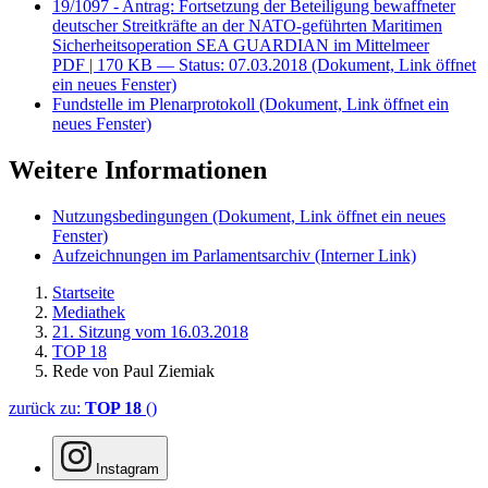
19/1097 - Antrag: Fortsetzung der Beteiligung bewaffneter
deutscher Streitkräfte an der NATO-geführten Maritimen
Sicherheitsoperation SEA GUARDIAN im Mittelmeer
PDF
| 170 KB — Status: 07.03.2018
(Dokument, Link öffnet
ein neues Fenster)
Fundstelle im Plenarprotokoll
(Dokument, Link öffnet ein
neues Fenster)
Weitere Informationen
Nutzungsbedingungen
(Dokument, Link öffnet ein neues
Fenster)
Aufzeichnungen im Parlamentsarchiv
(Interner Link)
Startseite
Mediathek
21. Sitzung vom 16.03.2018
TOP 18
Rede von Paul Ziemiak
zurück zu:
TOP 18
()
Instagram