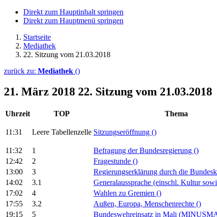
Direkt zum Hauptinhalt springen
Direkt zum Hauptmenü springen
Startseite
Mediathek
22. Sitzung vom 21.03.2018
zurück zu:
Mediathek
()
21. März 2018
22. Sitzung vom 21.03.2018
Uhrzeit
TOP
Thema
11:31
Leere Tabellenzelle
Sitzungseröffnung
()
11:32
1
Befragung der Bundesregierung
()
12:42
2
Fragestunde
()
13:00
3
Regierungserklärung durch die Bundesk
14:02
3.1
Generalaussprache (einschl. Kultur sowi
17:02
4
Wahlen zu Gremien
()
17:55
3.2
Außen, Europa, Menschenrechte
()
19:15
5
Bundeswehreinsatz in Mali (MINUSM