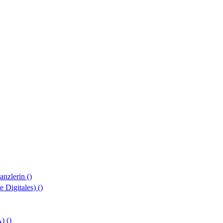
anzlerin
()
e Digitales)
()
A)
()