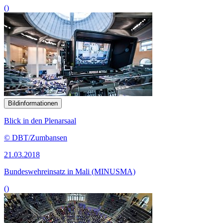
()
Bildinformationen
Blick in den Plenarsaal
© DBT/Zumbansen
21.03.2018
Bundeswehreinsatz in Mali (MINUSMA)
()