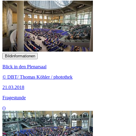
Bildinformationen
Blick in den Plenarsaal
© DBT/ Thomas Köhler / photothek
21.03.2018
Fragestunde
()