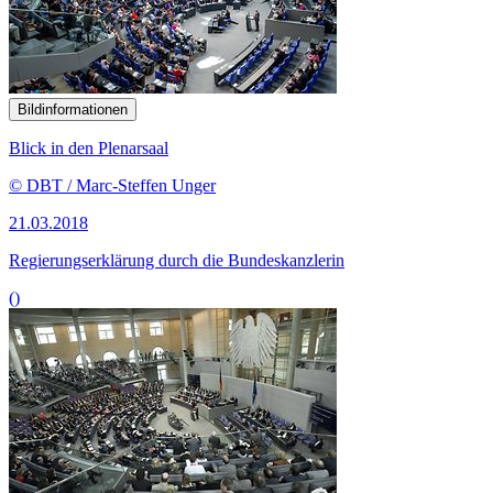
Bildinformationen
Blick in den Plenarsaal
© DBT / Marc-Steffen Unger
21.03.2018
Regierungserklärung durch die Bundeskanzlerin
()