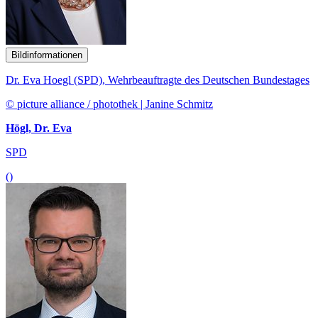
Bildinformationen
Dr. Eva Hoegl (SPD), Wehrbeauftragte des Deutschen Bundestages
© picture alliance / photothek | Janine Schmitz
Högl, Dr. Eva
SPD
()