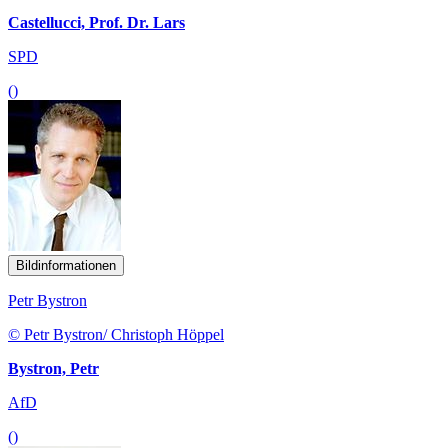
Castellucci, Prof. Dr. Lars
SPD
()
Bildinformationen
Petr Bystron
© Petr Bystron/ Christoph Höppel
Bystron, Petr
AfD
()