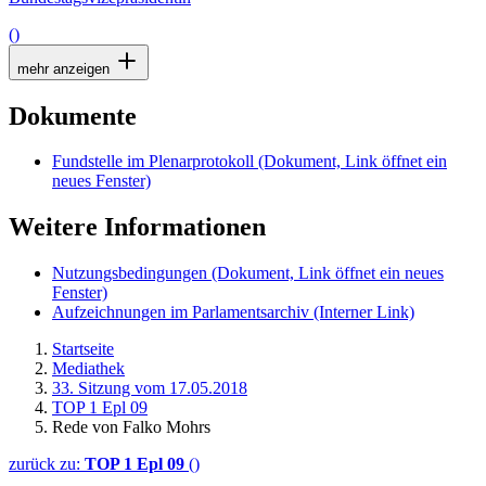
()
mehr anzeigen
Dokumente
Fundstelle im Plenarprotokoll
(Dokument, Link öffnet ein
neues Fenster)
Weitere Informationen
Nutzungsbedingungen
(Dokument, Link öffnet ein neues
Fenster)
Aufzeichnungen im Parlamentsarchiv
(Interner Link)
Startseite
Mediathek
33. Sitzung vom 17.05.2018
TOP 1 Epl 09
Rede von Falko Mohrs
zurück zu:
TOP 1 Epl 09
()