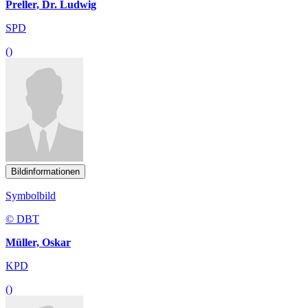
Preller, Dr. Ludwig
SPD
()
Bildinformationen
Symbolbild
© DBT
Müller, Oskar
KPD
()