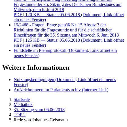
Fragestunde der 35. Sitzung des Deutschen Bundestages am
Mittwoch, dem 6. Juni 2018
PDF
| 120 KB — Status: 05.06.2018
(Dokument, Link öffnet
ein neues Fenster)
19/2468 - Fragen: Frage gemäß Nr. 15 Absatz 3 der
Richtlinien für die Fragestunde und für die schriftlichen
Einzelfragen für die 35. Sitzung am Mittwoch 6. Juni 2018
PDF
| 125 KB — Status: 05.06.2018
(Dokument, Link öffnet
ein neues Fenster)
Fundstelle im Plenarprotokoll
(Dokument, Link öffnet ein
neues Fenster)
Weitere Informationen
Nutzungsbedingungen
(Dokument, Link öffnet ein neues
Fenster)
Aufzeichnungen im Parlamentsarchiv
(Interner Link)
Startseite
Mediathek
35. Sitzung vom 06.06.2018
TOP 2
Rede von Johannes Geismann