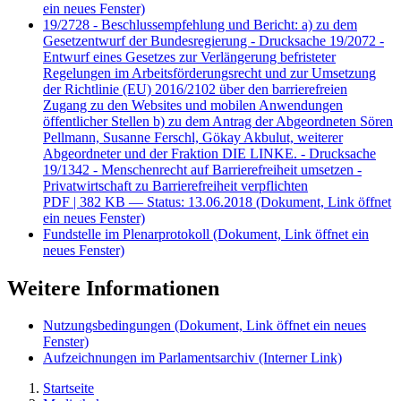
ein neues Fenster)
19/2728 - Beschlussempfehlung und Bericht: a) zu dem
Gesetzentwurf der Bundesregierung - Drucksache 19/2072 -
Entwurf eines Gesetzes zur Verlängerung befristeter
Regelungen im Arbeitsförderungsrecht und zur Umsetzung
der Richtlinie (EU) 2016/2102 über den barrierefreien
Zugang zu den Websites und mobilen Anwendungen
öffentlicher Stellen b) zu dem Antrag der Abgeordneten Sören
Pellmann, Susanne Ferschl, Gökay Akbulut, weiterer
Abgeordneter und der Fraktion DIE LINKE. - Drucksache
19/1342 - Menschenrecht auf Barrierefreiheit umsetzen -
Privatwirtschaft zu Barrierefreiheit verpflichten
PDF
| 382 KB — Status: 13.06.2018
(Dokument, Link öffnet
ein neues Fenster)
Fundstelle im Plenarprotokoll
(Dokument, Link öffnet ein
neues Fenster)
Weitere Informationen
Nutzungsbedingungen
(Dokument, Link öffnet ein neues
Fenster)
Aufzeichnungen im Parlamentsarchiv
(Interner Link)
Startseite