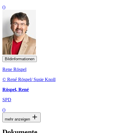
()
Bildinformationen
Rene Röspel
© René Röspel/ Susie Knoll
Röspel, René
SPD
()
mehr anzeigen
Dokumente