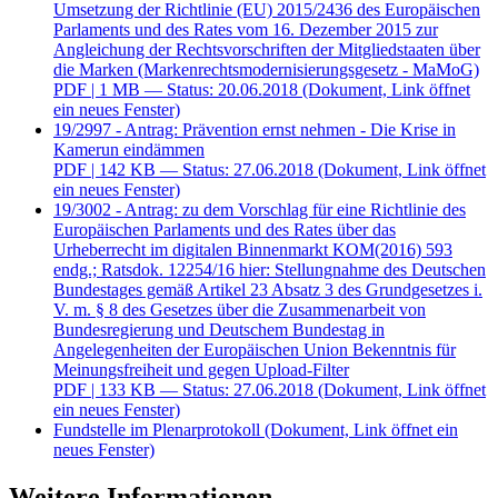
Umsetzung der Richtlinie (EU) 2015/2436 des Europäischen
Parlaments und des Rates vom 16. Dezember 2015 zur
Angleichung der Rechtsvorschriften der Mitgliedstaaten über
die Marken (Markenrechtsmodernisierungsgesetz - MaMoG)
PDF
| 1 MB — Status: 20.06.2018
(Dokument, Link öffnet
ein neues Fenster)
19/2997 - Antrag: Prävention ernst nehmen - Die Krise in
Kamerun eindämmen
PDF
| 142 KB — Status: 27.06.2018
(Dokument, Link öffnet
ein neues Fenster)
19/3002 - Antrag: zu dem Vorschlag für eine Richtlinie des
Europäischen Parlaments und des Rates über das
Urheberrecht im digitalen Binnenmarkt KOM(2016) 593
endg.; Ratsdok. 12254/16 hier: Stellungnahme des Deutschen
Bundestages gemäß Artikel 23 Absatz 3 des Grundgesetzes i.
V. m. § 8 des Gesetzes über die Zusammenarbeit von
Bundesregierung und Deutschem Bundestag in
Angelegenheiten der Europäischen Union Bekenntnis für
Meinungsfreiheit und gegen Upload-Filter
PDF
| 133 KB — Status: 27.06.2018
(Dokument, Link öffnet
ein neues Fenster)
Fundstelle im Plenarprotokoll
(Dokument, Link öffnet ein
neues Fenster)
Weitere Informationen