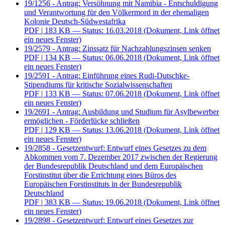
19/1256 - Antrag: Versöhnung mit Namibia - Entschuldigung
und Verantwortung für den Völkermord in der ehemaligen
Kolonie Deutsch-Südwestafrika
PDF
| 183 KB — Status: 16.03.2018
(Dokument, Link öffnet
ein neues Fenster)
19/2579 - Antrag: Zinssatz für Nachzahlungszinsen senken
PDF
| 134 KB — Status: 06.06.2018
(Dokument, Link öffnet
ein neues Fenster)
19/2591 - Antrag: Einführung eines Rudi-Dutschke-
Stipendiums für kritische Sozialwissenschaften
PDF
| 133 KB — Status: 07.06.2018
(Dokument, Link öffnet
ein neues Fenster)
19/2691 - Antrag: Ausbildung und Studium für Asylbewerber
ermöglichen - Förderlücke schließen
PDF
| 129 KB — Status: 13.06.2018
(Dokument, Link öffnet
ein neues Fenster)
19/2858 - Gesetzentwurf: Entwurf eines Gesetzes zu dem
Abkommen vom 7. Dezember 2017 zwischen der Regierung
der Bundesrepublik Deutschland und dem Europäischen
Forstinstitut über die Errichtung eines Büros des
Europäischen Forstinstituts in der Bundesrepublik
Deutschland
PDF
| 383 KB — Status: 19.06.2018
(Dokument, Link öffnet
ein neues Fenster)
19/2898 - Gesetzentwurf: Entwurf eines Gesetzes zur