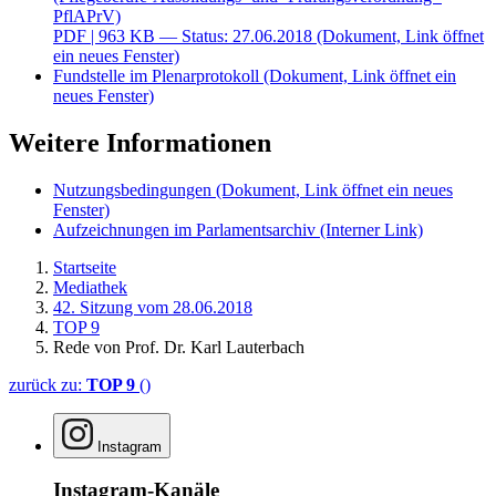
PflAPrV)
PDF
| 963 KB — Status: 27.06.2018
(Dokument, Link öffnet
ein neues Fenster)
Fundstelle im Plenarprotokoll
(Dokument, Link öffnet ein
neues Fenster)
Weitere Informationen
Nutzungsbedingungen
(Dokument, Link öffnet ein neues
Fenster)
Aufzeichnungen im Parlamentsarchiv
(Interner Link)
Startseite
Mediathek
42. Sitzung vom 28.06.2018
TOP 9
Rede von Prof. Dr. Karl Lauterbach
zurück zu:
TOP 9
()
Instagram
Instagram-Kanäle