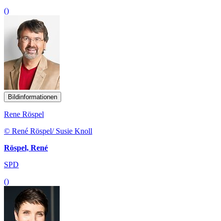
()
Bildinformationen
Rene Röspel
© René Röspel/ Susie Knoll
Röspel, René
SPD
()