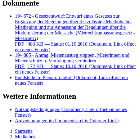
Dokumente
19/4672 - Gesetzentwurf: Entwurf eines Gesetzes zur
Ergänzung der Regelungen über die zulässige Miethöhe bei
Mietbeginn und zur Anpassung der Regelungen über die
Modernisierung der Mietsache (Mietrechtsanpassungsgesetz -
MietAnpG)
PDF
| 483 KB — Status: 01.10.2018
(Dokument, Link öffnet
ein neues Fenster)
19/4885 - Antrag: Mietenanstieg stoppen, Mieterinnen und
Mieter schützen, Verdrängung verhindern
PDF
| 172 KB — Status: 10.10.2018
(Dokument, Link öffnet
ein neues Fenster)
Fundstelle im Plenarprotokoll
(Dokument, Link öffnet ein
neues Fenster)
Weitere Informationen
Nutzungsbedingungen
(Dokument, Link öffnet ein neues
Fenster)
Aufzeichnungen im Parlamentsarchiv
(Interner Link)
Startseite
Mediathek