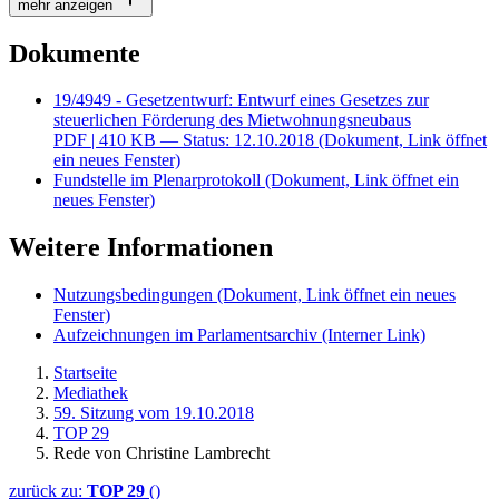
mehr anzeigen
Dokumente
19/4949 - Gesetzentwurf: Entwurf eines Gesetzes zur
steuerlichen Förderung des Mietwohnungsneubaus
PDF
| 410 KB — Status: 12.10.2018
(Dokument, Link öffnet
ein neues Fenster)
Fundstelle im Plenarprotokoll
(Dokument, Link öffnet ein
neues Fenster)
Weitere Informationen
Nutzungsbedingungen
(Dokument, Link öffnet ein neues
Fenster)
Aufzeichnungen im Parlamentsarchiv
(Interner Link)
Startseite
Mediathek
59. Sitzung vom 19.10.2018
TOP 29
Rede von Christine Lambrecht
zurück zu:
TOP 29
()